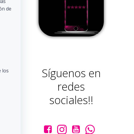
las
ión de
Síguenos en
 los
redes
sociales!!