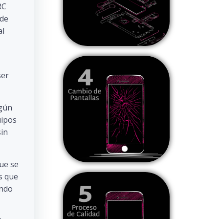
RC
 de
al
ser
ngún
uipos
sin
que se
s que
ando