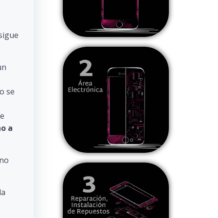
 sigue
un
o se
de
ho a
 no
la