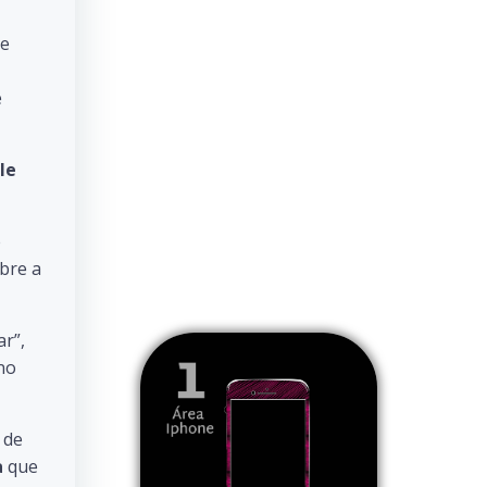
de
e
le
e
ibre a
ar”,
no
 de
a
que