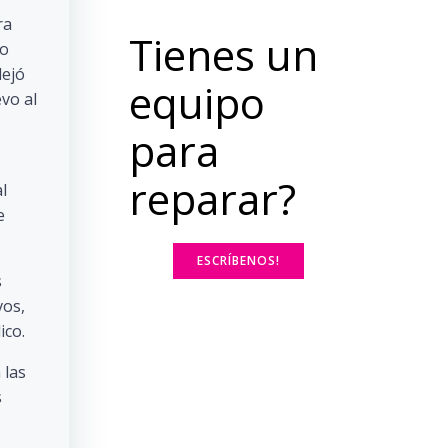
ra
Tienes un
po
dejó
equipo
vo al
para
reparar?
l
e
ESCRÍBENOS!
s
vos,
ico.
 las
s