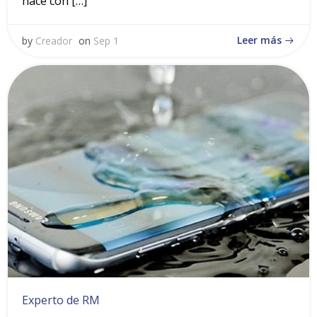
hace con […]
Leer más
by
Creador
on
Sep 1
Experto de RM